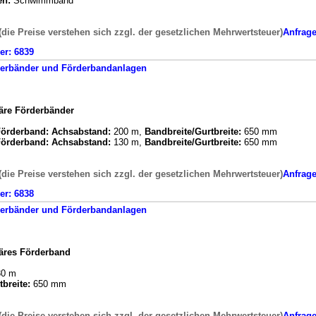
en:
Schwimmband
(die Preise verstehen sich zzgl. der gesetzlichen Mehrwertsteuer)
Anfrag
er:
6839
erbänder und Förderbandanlagen
näre Förderbänder
 Förderband:
Achsabstand:
200 m,
Bandbreite/Gurtbreite:
650 mm
 Förderband:
Achsabstand:
130 m,
Bandbreite/Gurtbreite:
650 mm
(die Preise verstehen sich zzgl. der gesetzlichen Mehrwertsteuer)
Anfrag
er:
6838
erbänder und Förderbandanlagen
näres Förderband
0 m
breite:
650 mm
(die Preise verstehen sich zzgl. der gesetzlichen Mehrwertsteuer)
Anfrag