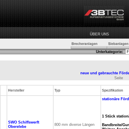
ÜBER UNS
Unterkategorie:
neue und gebrauchte
Förd
Seite
Hersteller
Typ
Spezifikation
stationäre
Förd
1 Stück statio
SWO Schiffswerft
800 mm diverse Längen
Bandbreite/Gurt
Oberelebe