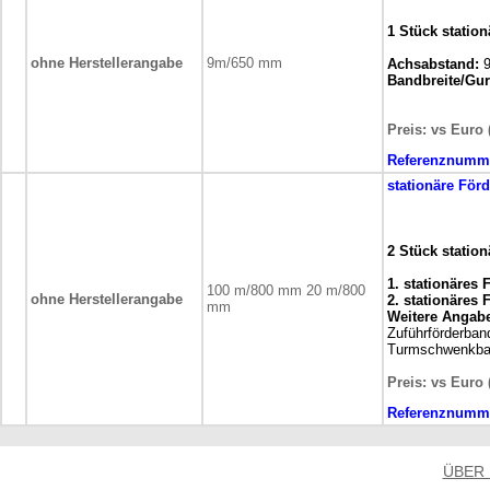
1 Stück statio
ohne Herstellerangabe
9m/650 mm
Achsabstand:
9
Bandbreite/Gurt
Preis: vs Euro 
Referenznumm
stationäre
Förd
2 Stück statio
1. stationäres
100 m/800 mm 20 m/800
ohne Herstellerangabe
2. stationäres
mm
Weitere Angab
Zuführförderba
Turmschwenkba
Preis: vs Euro 
Referenznumm
ÜBER