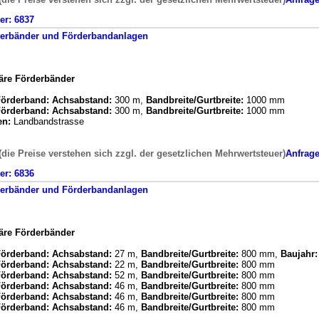
er:
6837
erbänder und Förderbandanlagen
näre Förderbänder
 Förderband:
Achsabstand:
300 m,
Bandbreite/Gurtbreite:
1000 mm
 Förderband:
Achsabstand:
300 m,
Bandbreite/Gurtbreite:
1000 mm
en:
Landbandstrasse
(die Preise verstehen sich zzgl. der gesetzlichen Mehrwertsteuer)
Anfrag
er:
6836
erbänder und Förderbandanlagen
näre Förderbänder
 Förderband:
Achsabstand:
27 m,
Bandbreite/Gurtbreite:
800 mm,
Baujahr:
 Förderband:
Achsabstand:
22 m,
Bandbreite/Gurtbreite:
800 mm
 Förderband:
Achsabstand:
52 m,
Bandbreite/Gurtbreite:
800 mm
 Förderband:
Achsabstand:
46 m,
Bandbreite/Gurtbreite:
800 mm
 Förderband:
Achsabstand:
46 m,
Bandbreite/Gurtbreite:
800 mm
 Förderband:
Achsabstand:
46 m,
Bandbreite/Gurtbreite:
800 mm