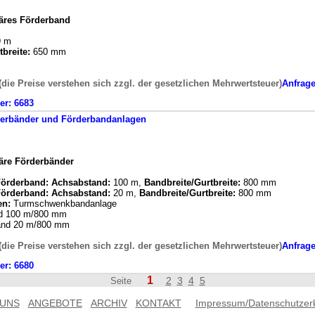
näres Förderband
 m
breite:
650 mm
(die Preise verstehen sich zzgl. der gesetzlichen Mehrwertsteuer)
Anfrag
er:
6683
erbänder und Förderbandanlagen
näre Förderbänder
 Förderband:
Achsabstand:
100 m,
Bandbreite/Gurtbreite:
800 mm
 Förderband:
Achsabstand:
20 m,
Bandbreite/Gurtbreite:
800 mm
en:
Turmschwenkbandanlage
nd 100 m/800 mm
nd 20 m/800 mm
(die Preise verstehen sich zzgl. der gesetzlichen Mehrwertsteuer)
Anfrag
er:
6680
1
2
3
4
5
Seite
 UNS
ANGEBOTE
ARCHIV
KONTAKT
Impressum/Datenschutzer