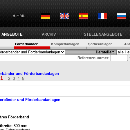
ANGEBOTE
ARCHIV
STELLENANGEBOTE
Hersteller:
Referenznummer:
erbänder und Förderbandanlagen
1
2
3
4
5
erbänder und Förderbandanlagen
näres Förderband
breite:
800 mm