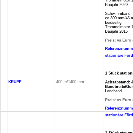
Trommelmotor 1
Baujahr 2020
Schwimmband
ca.800 mm/46 
beidseitig
Trommelmotor 1
Baujahr 2015
Preis: vs Euro 
Referenznumm
stationäre
Förd
1 Stück statio
KRUPP
400 m/1400 mm
Achsabstand:
4
Bandbreite/Gurt
Landband
Preis: vs Euro 
Referenznumm
stationäre
Förd
1 Stück statio