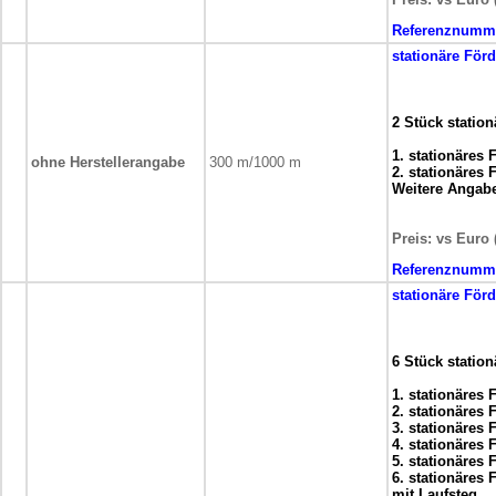
Referenznumm
stationäre
Förd
2 Stück statio
1. stationäres
ohne Herstellerangabe
300 m/1000 m
2. stationäres
Weitere Angab
Preis: vs Euro 
Referenznumm
stationäre
Förd
6 Stück statio
1. stationäres
2. stationäres
3. stationäres
4. stationäres
5. stationäres
6. stationäres
mit Laufsteg