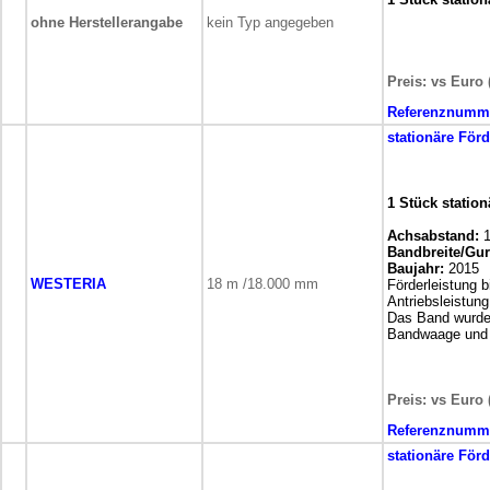
ohne Herstellerangabe
kein Typ angegeben
Preis: vs Euro 
Referenznumm
stationäre
Förd
1 Stück statio
Achsabstand:
1
Bandbreite/Gurt
Baujahr:
2015
WESTERIA
18 m /18.000 mm
Förderleistung b
Antriebsleistun
Das Band wurde n
Bandwaage und 
Preis: vs Euro 
Referenznumm
stationäre
Förd