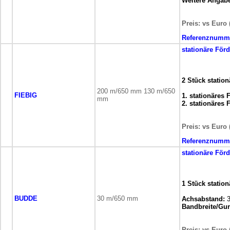
Weitere Angab
Preis: vs Euro 
Referenznumm
stationäre
Förd
2 Stück statio
200 m/650 mm 130 m/650
FIEBIG
1. stationäres
mm
2. stationäres
Preis: vs Euro 
Referenznumm
stationäre
Förd
1 Stück statio
BUDDE
30 m/650 mm
Achsabstand:
3
Bandbreite/Gurt
Preis: vs Euro 