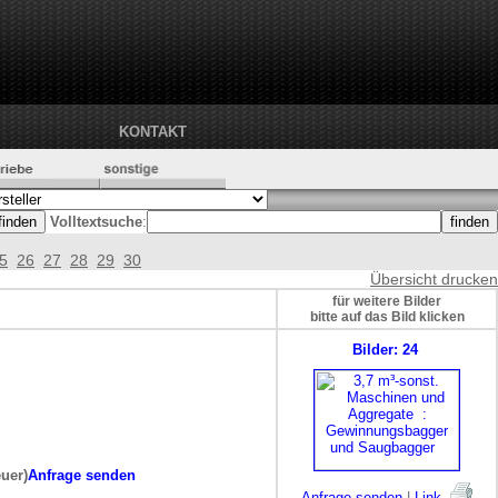
KONTAKT
Volltextsuche
:
5
26
27
28
29
30
Übersicht drucken
für weitere Bilder
bitte auf das Bild klicken
Bilder: 24
euer)
Anfrage senden
Anfrage senden
|
Link