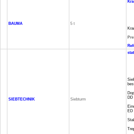
Kra
BAUMA
5 t
Kra
Pre
Ref
sta
Sie
bes
Dop
DD 
SIEBTECHNIK
Siebturm
Ein
ED 
Sta
Tre