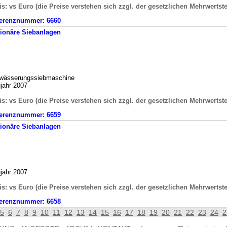
is: vs Euro (die Preise verstehen sich zzgl. der gesetzlichen Mehrwertst
erenznummer:
6660
tionäre
Siebanlagen
wässerungssiebmaschine
jahr 2007
is: vs Euro (die Preise verstehen sich zzgl. der gesetzlichen Mehrwertst
erenznummer:
6659
tionäre
Siebanlagen
jahr 2007
is: vs Euro (die Preise verstehen sich zzgl. der gesetzlichen Mehrwertst
erenznummer:
6658
5
6
7
8
9
10
11
12
13
14
15
16
17
18
19
20
21
22
23
24
2