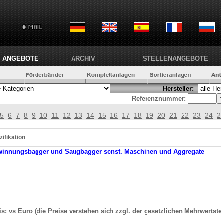
ANGEBOTE
ARCHIV
STELLENANGEBOTE
Hersteller:
Referenznummer:
5
6
7
8
9
10
11
12
13
14
15
16
17
18
19
20
21
22
23
24
2
zifikation
winnungsbagger und Saugbagger
sonst. Maschinen und Aggregate
is: vs Euro (die Preise verstehen sich zzgl. der gesetzlichen Mehrwertst