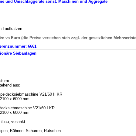
ne und Umschlaggeräte
sonst. Maschinen und Aggregate
n-Laufkatzen
is: vs Euro (die Preise verstehen sich zzgl. der gesetzlichen Mehrwertst
erenznummer:
6661
tionäre
Siebanlagen
bturm
tehend aus:
peldecksiebmaschine V21/60 II KR
2100 x 6000 mm
decksiebmaschine V21/60 I KR
2100 x 6000 mm
hlbau, verzinkt
ppen, Bühnen, Schurren, Rutschen