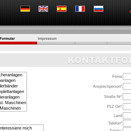
Firma
Ansprechperson*
Straße Nr*
PLZ Ort*
Land
Telefon*
Telefax