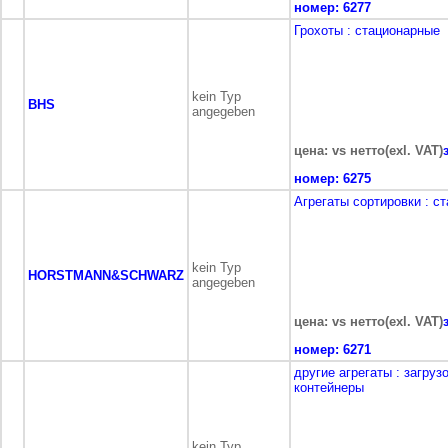
номер:
6277
Грохоты
: стационарные
kein Typ
BHS
angegeben
цена: vs нетто(exl. VAT)
номер:
6275
Агрегаты сортировки
: с
kein Typ
HORSTMANN&SCHWARZ
angegeben
цена: vs нетто(exl. VAT)
номер:
6271
другие агрегаты
: загру
контейнеры
kein Typ