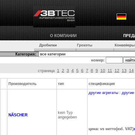
О КОМПАНИИ
ПРЕД
Категория:
номер:
1
2
3
4
5
6
7
8
9
10
11
12
13
14
страница
Производитель
тип
спецификация
другие агрегаты
: другие
kein Typ
NÄSCHER
angegeben
цена: vs нетто(exl. VAT)