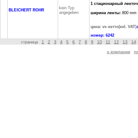
1 стационарный ленто
kein Typ
BLEICHERT ROHR
angegeben
ширина ленты:
800 mm
цена: vs нетто(exl. VAT)
номер:
6242
1
2
3
4
5
6
7
8
9
10
11
12
13
14
страница
о компании
п