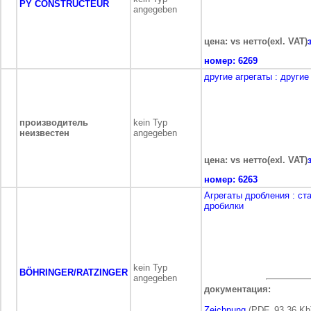
PY CONSTRUCTEUR
angegeben
цена: vs нетто(exl. VAT)
номер:
6269
другие агрегаты
: другие
производитель
kein Typ
неизвестен
angegeben
цена: vs нетто(exl. VAT)
номер:
6263
Агрегаты дробления
: ст
дробилки
kein Typ
BÖHRINGER/RATZINGER
angegeben
документация:
Zeichnung
(PDF, 93,36 Kb