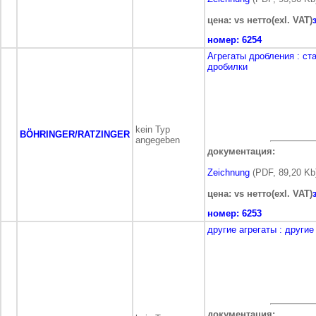
цена: vs нетто(exl. VAT)
номер:
6254
Агрегаты дробления
: ст
дробилки
kein Typ
BÖHRINGER/RATZINGER
angegeben
документация:
Zeichnung
(PDF, 89,20 Kb
цена: vs нетто(exl. VAT)
номер:
6253
другие агрегаты
: другие
документация: