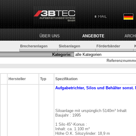
ÜBER UNS
ANGEBOTE
ARCH
Kategorie:
Referenznumme
Hersteller
Typ
Spezifikation
Aufgabetrichter, Silos und Behälter
sonst.
Siloanlage mit urspünglich 5140m³ Inhalt
Baujahr : 1995
1 Silo 45°-Konus :
Inhalt: ca. 1.100 m³
Höhe O.K. Silozylinder: 18,9 m