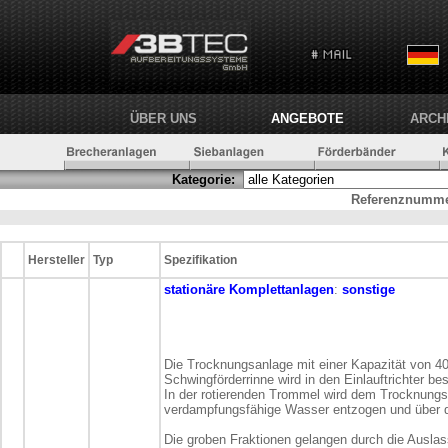
ÜBER UNS
ANGEBOTE
ARCH
Kategorie:
Referenznumme
Hersteller
Typ
Spezifikation
stationäre
Komplettanlagen
:
sonstige
Die Trocknungsanlage mit einer Kapazität von 40
Schwingförderrinne wird in den Einlauftrichter be
In der rotierenden Trommel wird dem Trocknungs
verdampfungsfähige Wasser entzogen und über d
Die groben Fraktionen gelangen durch die Ausla