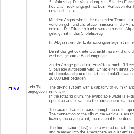
Silofahrzeug. Die Verbindung zum Silo des Fahrze
her. Das Trocknungsgut hat beim Verlassen der 
unschädlich ist.
Mit dem Abgas wird in der drehenden Trommel auch
verloren geht und als Staubimmission in die At
geleitet. Die Filterschläuche werden regelmäßig a
gelangt mit in das Silofahrzeug.
Im Abgasstrom der Entstaubungsanlage ist mit 
Damit das getrocknete Gut nicht nass wird und 
wird das gesamte Band eingehaust.
Zu der Anlage gehört ein Heizöltank nach DIN 66
Siloanlage aufgestellt wird. Er hat einen Inhalt vo
ist doppelwandig und besitzt eine Lecküberwachun
10.000 Liter betragen
kein Typ
The drying system with a capacity of 40 m³/h and 
ELMA
angegeben
conveyor.
In the rotating drum, the evaporable water is extr
operation and blown into the atmosphere via the
The coarse fractions pass through the outlet openi
The connection to the silo of the vehicle is establ
leaving the drying plant, the material to be dried
The fine fraction (dust) is also whirled up with th
and released into the atmosphere as dust emissi