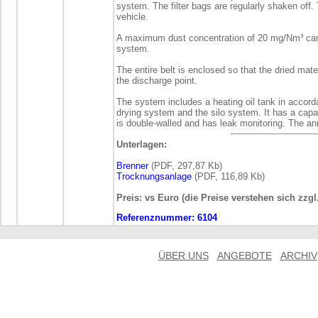
system. The filter bags are regularly shaken off. 
vehicle.
A maximum dust concentration of 20 mg/Nm³ can 
system.
The entire belt is enclosed so that the dried mat
the discharge point.
The system includes a heating oil tank in accord
drying system and the silo system. It has a capac
is double-walled and has leak monitoring. The ann
Unterlagen:
Brenner
(PDF, 297,87 Kb)
Trocknungsanlage
(PDF, 116,89 Kb)
Preis: vs Euro (die Preise verstehen sich zzg
Referenznummer:
6104
ÜBER UNS
ANGEBOTE
ARCHIV