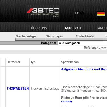
ÜBER UNS
ANGEBOTE
ARCH
Kategorie:
Referenznumme
Hersteller
Typ
Spezifikation
Aufgabetrichter, Silos und Beh
Trockenmischanlage für Weißzem
THORWESTEN
Trockenmischanlage
Silokapazität insgesamt ca. 800
Preis: vs Euro (die Preise vers
senden