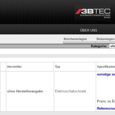
ÜBER UNS
Kategorie:
Hersteller
Typ
Spezifikatio
sonstige
s
ohne Herstellerangabe
Elektroschaltschrank
Preis: vs E
Referenzn