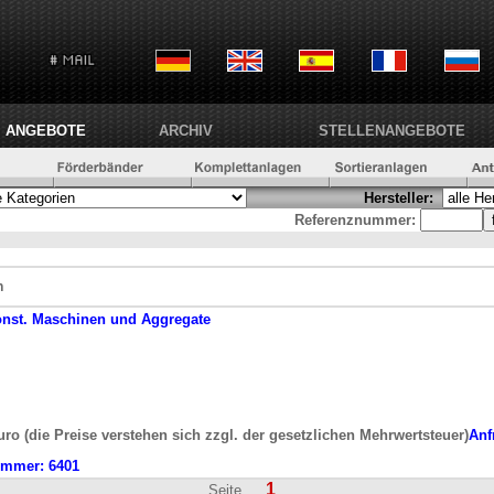
ANGEBOTE
ARCHIV
STELLENANGEBOTE
Hersteller:
Referenznummer:
n
onst. Maschinen und Aggregate
uro (die Preise verstehen sich zzgl. der gesetzlichen Mehrwertsteuer)
Anf
ummer:
6401
1
Seite