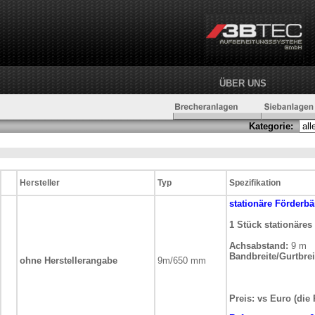
ÜBER UNS
Kategorie:
Hersteller
Typ
Spezifikation
stationäre
Förderbä
1 Stück stationäre
Achsabstand:
9 m
Bandbreite/Gurtbrei
ohne Herstellerangabe
9m/650 mm
Preis: vs Euro (die