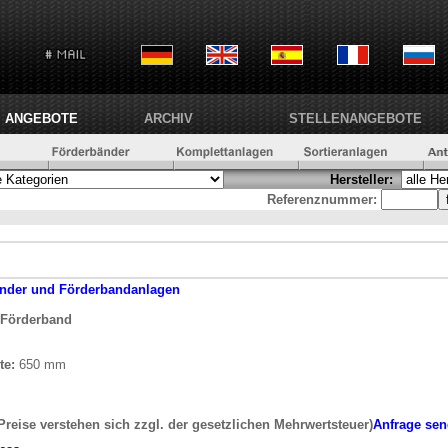
ANGEBOTE
ARCHIV
STELLENANGEBOTE
Hersteller:
Referenznummer:
nder und Förderbandanlagen
s Förderband
te:
650 mm
 Preise verstehen sich zzgl. der gesetzlichen Mehrwertsteuer)
Anfrage se