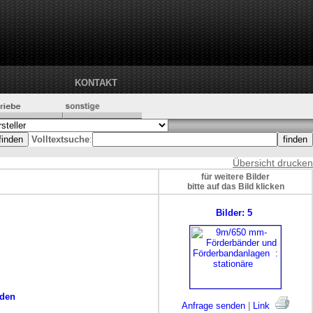
KONTAKT
Volltextsuche
:
Übersicht drucken
für weitere Bilder
bitte auf das Bild klicken
Bilder: 5
nden
Anfrage senden
|
Link