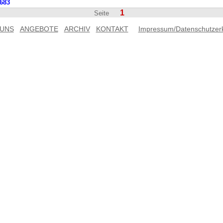
683
1
Seite
 UNS
ANGEBOTE
ARCHIV
KONTAKT
Impressum/Datenschutzer