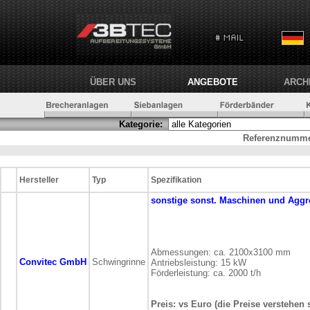
ÜBER UNS
ANGEBOTE
ARCH
Kategorie:
Referenznumme
Hersteller
Typ
Spezifikation
sonstige
sonst. Maschinen und Aggr
Abmessungen: ca. 2100x3100 mm
Convitec GmbH
Schwingrinne
Antriebsleistung: 15 kW
Förderleistung: ca. 2000 t/h
Preis: vs Euro (die Preise verstehen 