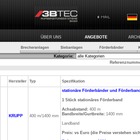
ÜBER UNS
ANGEBOTE
ARCH
Kategorie:
Referenznumme
Hersteller
Typ
Spezifikation
stationäre
Förderbänder und Förderban
1 Stück stationäres Förderband
Achsabstand:
400 m
Bandbreite/Gurtbreite:
1400 mm
KRUPP
400 m/1400 mm
Landband
Preis: vs Euro (die Preise verstehen sic