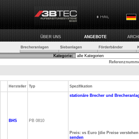
ÜBER UNS
ANGEBOTE
ARCH
Kategorie:
Referenznumme
Hersteller
Typ
Spezifikation
stationäre
Brecher und Brecheranla
BHS
PB 0810
Preis: vs Euro (die Preise verstehen
senden