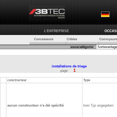
L'ENTREPRISE
OCCAS
souscatégorie:
installations de triage
1
page
conctructeur
Type
aucun constructeur n'a été spécifié
kein Typ angegeben