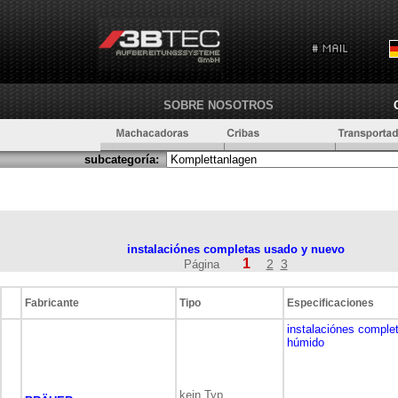
SOBRE NOSOTROS
subcategoría:
instalaciónes completas usado y nuevo
1
2
3
Página
Fabricante
Tipo
Especificaciones
instalaciónes comple
húmido
kein Typ