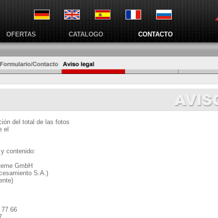
OFERTAS
CATALOGO
CONTACTO
ón del total de las fotos
 el
.
 y contenido:
steme GmbH
cesamiento S.A.)
ente)
 77 66
7