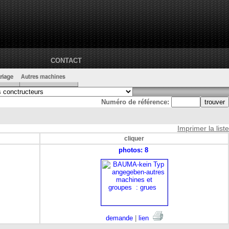
CONTACT
Numéro de référence:
Imprimer la liste
cliquer
photos: 8
demande
|
lien