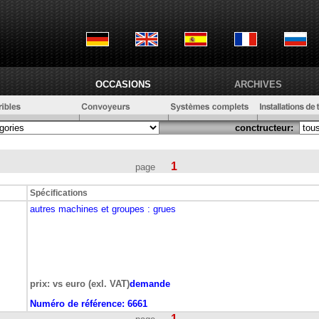
OCCASIONS
ARCHIVES
conctructeur:
1
page
Spécifications
autres machines et groupes
: grues
prix: vs euro (exl. VAT)
demande
Numéro de référence:
6661
1