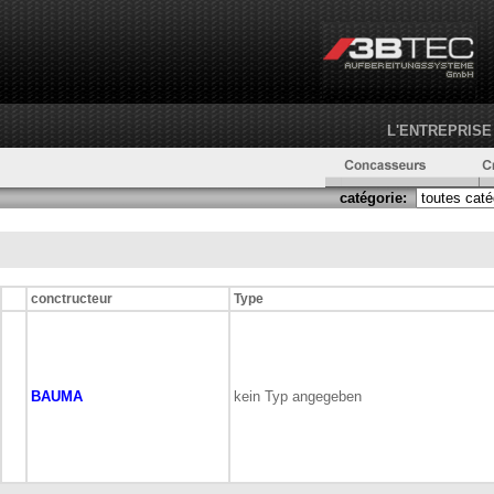
L'ENTREPRISE
catégorie:
conctructeur
Type
BAUMA
kein Typ angegeben